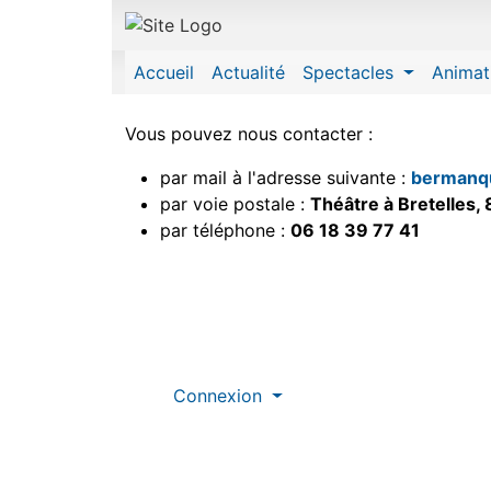
Site identity, navigation, etc.
Navigation and related function
Accueil
Actualité
Spectacles
Animat
Vous pouvez nous contacter :
par mail à l'adresse suivante :
bermanq
par voie postale :
Théâtre à Bretelles,
par téléphone :
06 18 39 77 41
Site information, links, etc.
Connexion