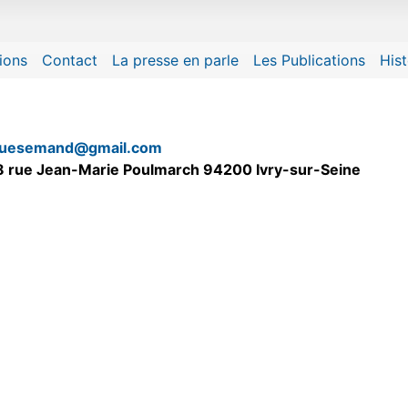
ality and content
ions
Contact
La presse en parle
Les Publications
Hist
uesemand@gmail.com
 8 rue Jean-Marie Poulmarch 94200 Ivry-sur-Seine